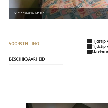
IMG_20230830_162610
Tijdstip
VOORSTELLING
Tijdstip 
Maximum
BESCHIKBAARHEID