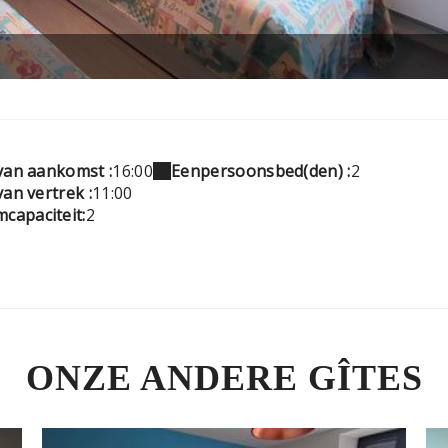
 van aankomst :
16:00
Eenpersoonsbed(den) :
2
van vertrek :
11:00
capaciteit:
2
ONZE ANDERE GÎTES