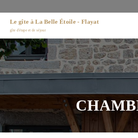
Le gîte à La Belle Étoile - Flayat
gîte d'étape et de séjour
CHAMBR