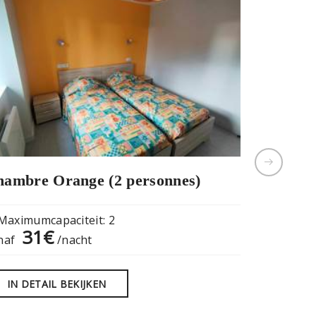
ambre Orange (2 personnes)
Privatisa
salle de 
Maximumcapaciteit: 2
31€
naf
/nacht
Maximumc
18
vanaf
IN DETAIL BEKIJKEN
IN DETA