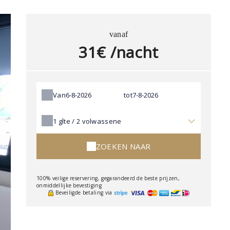
vanaf
31€ /nacht
Van
tot
1
gîte /
2
volwassene
ZOEKEN NAAR
100% veilige reservering, gegarandeerd de beste prijzen,
onmiddellijke bevestiging
Beveiligde betaling via