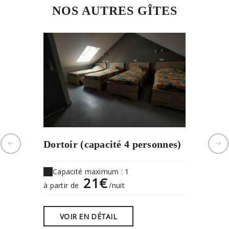
NOS AUTRES GÎTES
Dortoir (capacité 4 personnes)
Chambr
person
Capacité maximum : 1
21€
Capaci
à partir de
/nuit
à partir 
VOIR EN DÉTAIL