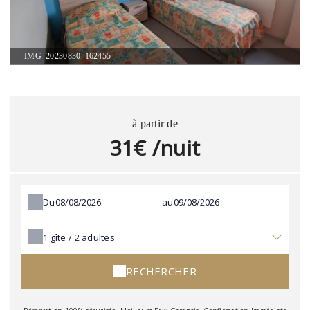
IMG_20230830_162455
à partir de
31€ /nuit
Du
au
1
gîte /
2
adultes
RECHERCHER