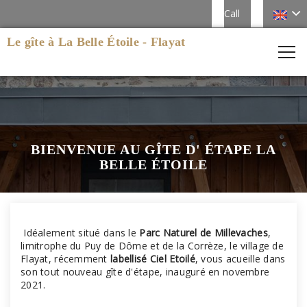
Call
Le gîte à La Belle Étoile - Flayat
BIENVENUE AU GÎTE D' ÉTAPE LA
BELLE ÉTOILE
Idéalement situé dans le
Parc Naturel de Millevaches
,
limitrophe du Puy de Dôme et de la Corrèze, le village de
Flayat, récemment
labellisé Ciel Etoilé
, vous acueille dans
son tout nouveau gîte d'étape, inauguré en novembre
2021.