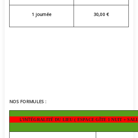
1 journée
30,00 €
NOS FORMULES :
L'INT
É
GRALIT
É
DU LIEU ( ESPACE GÎTE 1 NUIT + SAL