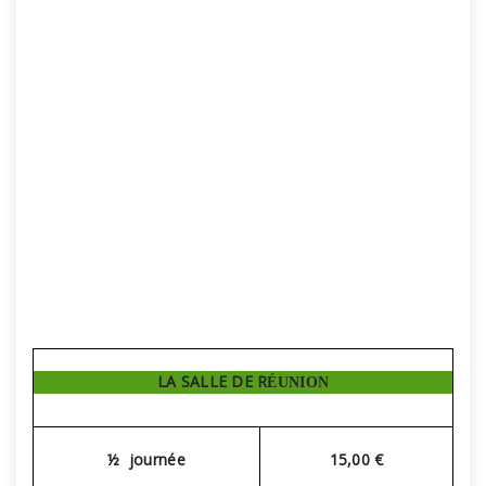
LA SALLE DE R
É
UNION
½ journée
15,00 €