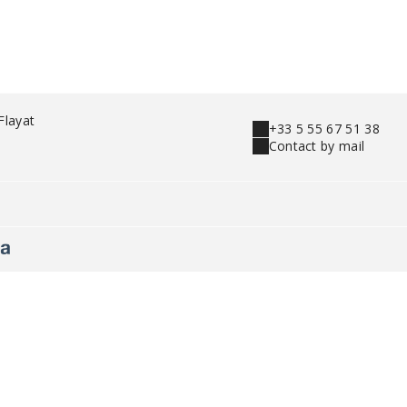
 Flayat
+33 5 55 67 51 38
Contact by mail