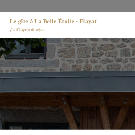
Le gîte à La Belle Étoile - Flayat
gîte d'étape et de séjour